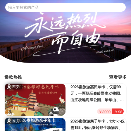
爆款热推
查看更多
西安
2026秦旅游惠民年卡，仅需99
元，一票畅玩秦岭野生动物园、
曲江极地海洋公园、翠华山、塔
云山、朱雀、太平、秦岭国家植
￥3000
￥98
物园等超多家优质景区!
西安
2026秦旅游亲子年卡，1大1小仅
需198，畅玩秦岭野生动物园、